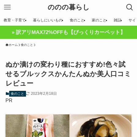
ののの暮らし
教育・子育て
暮らしにいいもの
食のこと
家のこと
雑記
サイ
» 訳アリMAX72%OFFも【びっくりカーペット】
ホーム
食のこと
ぬか漬けの変わり種におすすめ!色々試
せるブルックスかんたんぬか美人口コミ
レビュー
2023年2月18日
食のこと
PR