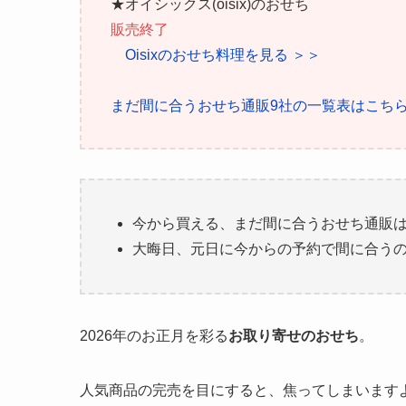
★オイシックス(oisix)のおせち
販売終了
Oisixのおせち料理を見る ＞＞
まだ間に合うおせち通販9社の一覧表はこち
今から買える、まだ間に合うおせち通販
大晦日、元日に今からの予約で間に合う
2026年のお正月を彩る
お取り寄せのおせち
。
人気商品の完売を目にすると、焦ってしまいます