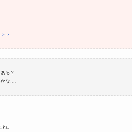
ら＞＞
はある？
のかな…。
よね。