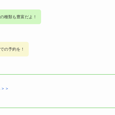
の種類も豊富だよ！
での予約を！
ら＞＞