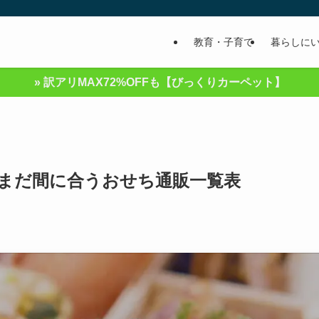
教育・子育て
暮らしに
» 訳アリMAX72%OFFも【びっくりカーペット】
！まだ間に合うおせち通販一覧表