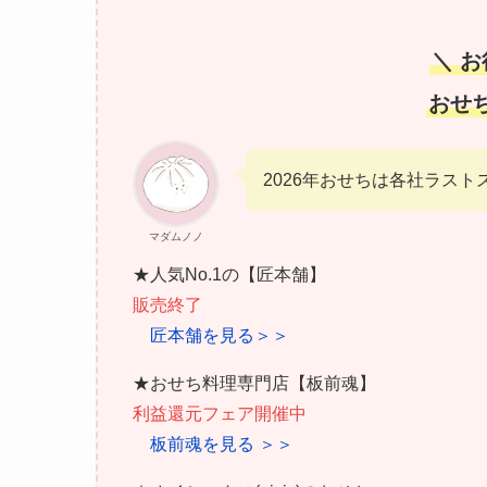
＼ 
おせ
2026年おせちは各社ラスト
マダムノノ
★人気No.1の【匠本舗】
販売終了
匠本舗を見る＞＞
★おせち料理専門店【板前魂】
利益還元フェア開催中
板前魂を見る ＞＞