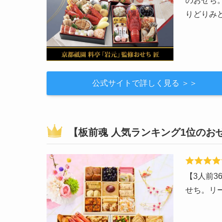
のおせち
りどりみ
公式サイトで詳しく見る ＞＞
【板前魂 人気ランキング1位のお
【3人前
せち。リー