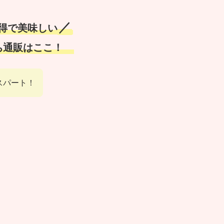
／
お得で美味しい
ち通販はここ！
スパート！