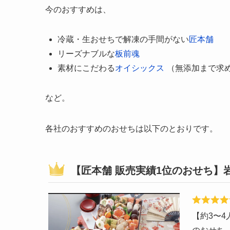
今のおすすめは、
冷蔵・生おせちで解凍の手間がない
匠本舗
リーズナブルな
板前魂
素材にこだわる
オイシックス
（無添加まで求
など。
各社のおすすめのおせちは以下のとおりです。
【匠本舗 販売実績1位のおせち】
【約3〜4