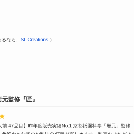
めるなら、
SL Creations
）
岩元監修『匠』
人前 47品目】昨年度販売実績No.1 京都祇園料亭「岩元」監修