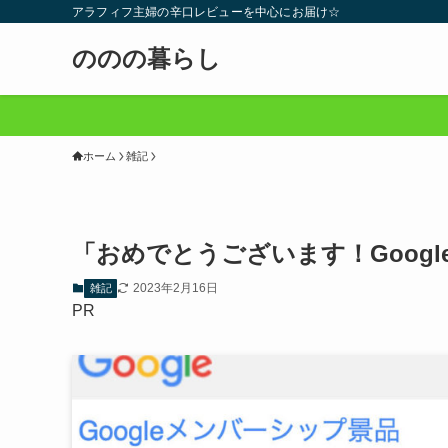
アラフィフ主婦の辛口レビューを中心にお届け☆
ののの暮らし
ホーム
雑記
「おめでとうございます！Goog
2023年2月16日
雑記
PR