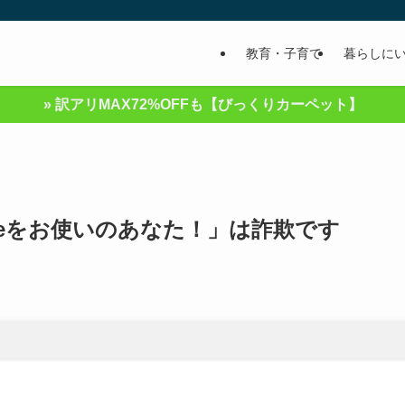
教育・子育て
暮らしに
» 訳アリMAX72%OFFも【びっくりカーペット】
leをお使いのあなた！」は詐欺です