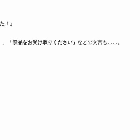
なた！」
」
、
「景品をお受け取りください」
などの文言も……。